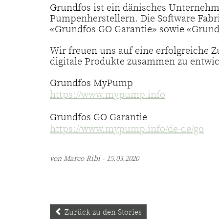
Grundfos ist ein dänisches Unternehm
Pumpenherstellern. Die Software Fabr
«Grundfos GO Garantie» sowie «Grun
Wir freuen uns auf eine erfolgreiche 
digitale Produkte zusammen zu entwic
Grundfos MyPump
https://www.mypump.info
Grundfos GO Garantie
https://www.mypump.info/de-de/go
von Marco Ribi - 15.03.2020
Zurück zu den Stories