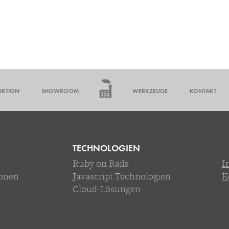
UKTION
SHOWROOM
WERKZEUGE
KONTAKT
TECHNOLOGIEN
n
Ruby on Rails
I
ionen
Javascript Technologien
K
Cloud-Lösungen